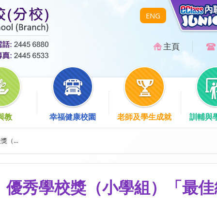
ENG
主頁
與教
幸福健康校園
老師及學生成就
訓輔與
（...
」優秀學校獎（小學組）「最佳