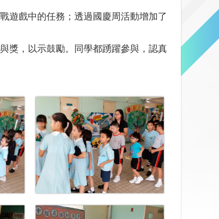
戰遊戲中的任務；透過國慶周活動增加了
與獎，以示鼓勵。同學都踴躍參與，認真