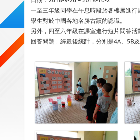
一至三年級同學在午息時段於各樓層進行
學生對於中國各地名勝古蹟的認識。
另外，四至六年級在課室進行短片問答活
回答問題。經最後統計，分別是4A、5B