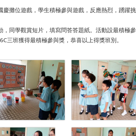
國慶攤位遊戲，學生積極參與遊戲，反應熱烈，踴躍挑
動，同學觀賞短片，填寫問答答題紙。活動設最積極參
及6C三班獲得最積極參與獎，恭喜以上得獎班別。