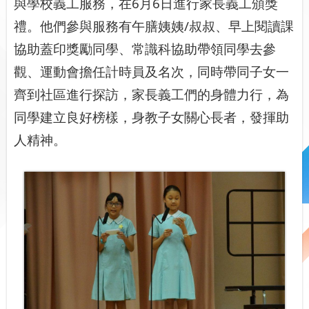
與學校義工服務，在6月6日進行家長義工頒獎
禮。他們參與服務有午膳姨姨/叔叔、早上閱讀課
協助蓋印獎勵同學、常識科協助帶領同學去參
觀、運動會擔任計時員及名次，同時帶同子女一
齊到社區進行探訪，家長義工們的身體力行，為
同學建立良好榜樣，身教子女關心長者，發揮助
人精神。